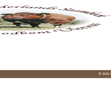
Home
Stamboek
Fokkerij
Keuringen
Agend
© 2026 V