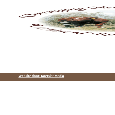
Website door: Koetsier Media