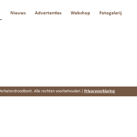
a
Nieuws
Advertenties
Webshop
Fotogalerij
erbeterdroodbont. Alle rechten voorbehouden |
Privacyverklaring