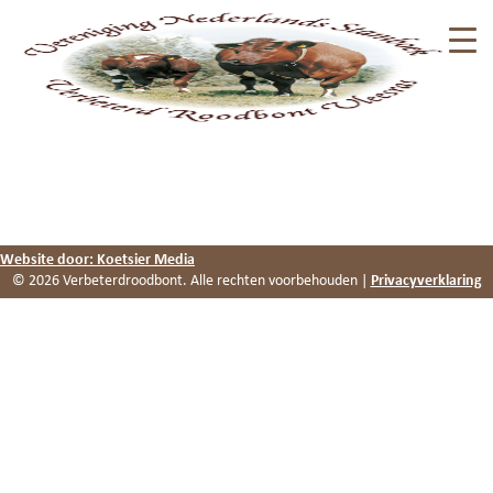
Website door: Koetsier Media
© 2026 Verbeterdroodbont. Alle rechten voorbehouden |
Privacyverklaring