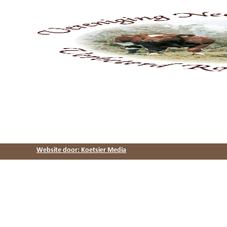
Website door: Koetsier Media