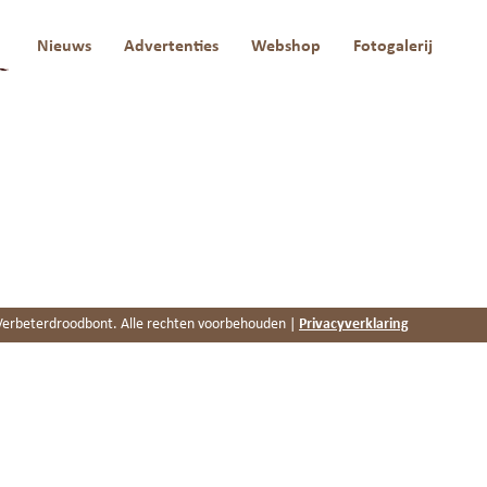
a
Nieuws
Advertenties
Webshop
Fotogalerij
erbeterdroodbont. Alle rechten voorbehouden |
Privacyverklaring