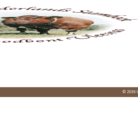
Home
Stamboek
Fokkerij
Keuringen
Agend
© 2026 V