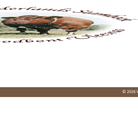
Home
Stamboek
Fokkerij
Keuringen
Agend
© 2026 V