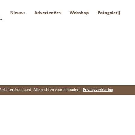
a
Nieuws
Advertenties
Webshop
Fotogalerij
erbeterdroodbont. Alle rechten voorbehouden |
Privacyverklaring