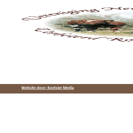
Website door: Koetsier Media