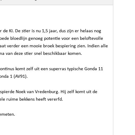
de KI. De stier is nu 1,5 jaar, dus zijn er helaas nog
goede bloedlijn genoeg potentie voor een beloftevolle
laat verder een mooie broek bespiering zien. Indien alle
erma van deze stier snel beschikbaar komen.
Gontinus komt zelf uit een superras typische Gonda 11
onda 1 (AV91).
spierde Noek van Vredenburg. Hij zelf komt uit de
le ruime bekkens heeft vererfd.
gemeten.