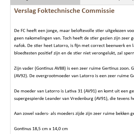
Verslag Foktechnische Commissie
De FC heeft een jonge, maar beloftevolle stier uitgekozen voor 
geen nakomelingen van. Toch heeft de stier gezien zijn zeer 
nafok. De stier heet Latorro, is fijn met correct beenwerk en 
bloedtesten positief zijn en de stier niet verongelukt, zal sp
Zijn vader (Gontinus AV88) is een zeer ruime Gertinus zoon. 
(AV92). De overgrootmoeder van Latorro is een zeer ruime G
De moeder van Latorro is Lativa 31 (AV91) en komt uit een ge
supergespierde Leander van Vredenburg (AV91), die tevens he
Aan zowel vaders- als moeders zijde zijn zeer ruime bekken 
Gontinus 18,5 cm x 14,0 cm