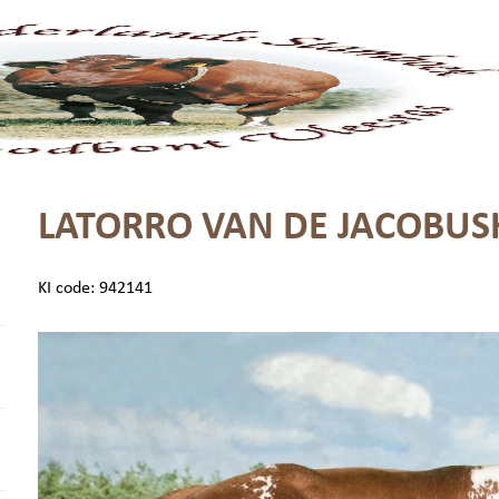
Home
Stamboek
Fokkerij
Keuringen
Agend
LATORRO VAN DE JACOBU
KI code: 942141