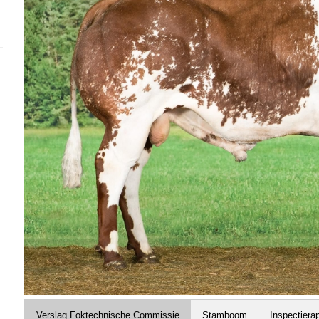
Verslag Foktechnische Commissie
Stamboom
Inspectiera